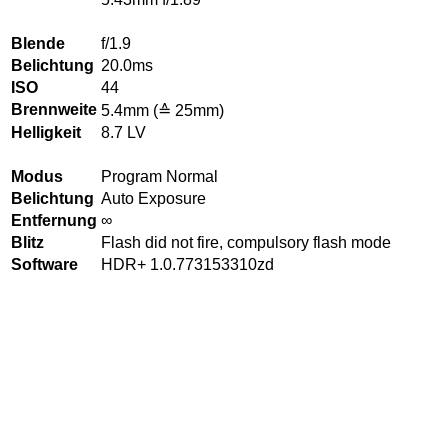
Blende
f/1.9
Belichtung
20.0ms
ISO
44
Brennweite
5.4mm (≙ 25mm)
Helligkeit
8.7 LV
Modus
Program Normal
Belichtung
Auto Exposure
Entfernung
∞
Blitz
Flash did not fire, compulsory flash mode
Software
HDR+ 1.0.773153310zd