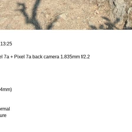
 13:25
l 7a + Pixel 7a back camera 1.835mm f/2.2
14mm)
ormal
ure
ot fire, compulsory flash mode