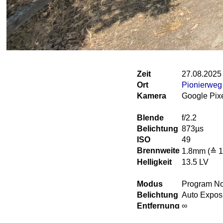
Zeit
27.08.2025
Ort
Pionierweg
Kamera
Google Pixe
Blende
f/2.2
Belichtung
873µs
ISO
49
Brennweite
1.8mm (≙ 
Helligkeit
13.5 LV
Modus
Program N
Belichtung
Auto Expos
Entfernung
∞
Blitz
Flash did n