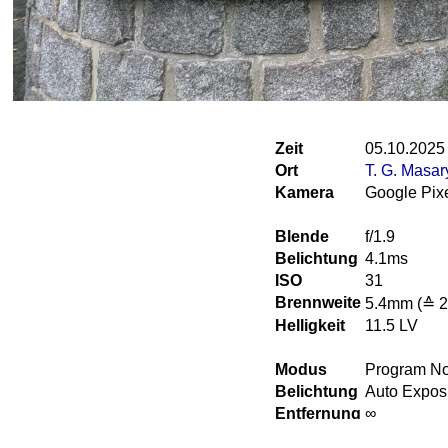
Zeit
05.10.2025
Ort
T. G. Masar
Kamera
Google Pixe
Blende
f/1.9
Belichtung
4.1ms
ISO
31
Brennweite
5.4mm (≙ 
Helligkeit
11.5 LV
Modus
Program N
Belichtung
Auto Expos
Entfernung
∞
Blitz
Flash did n