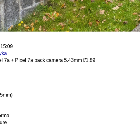
 15:09
yka
l 7a + Pixel 7a back camera 5.43mm f/1.89
25mm)
ormal
ure
ot fire, compulsory flash mode