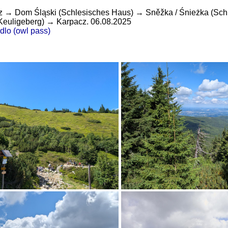
cz → Dom Śląski (Schlesisches Haus) → Sněžka / Śnieżka (S
Keuligeberg) → Karpacz. 06.08.2025
dlo (owl pass)