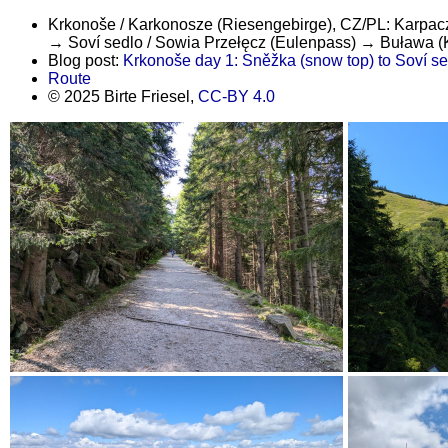
Krkonoše / Karkonosze (Riesengebirge), CZ/PL: Karpa
→ Soví sedlo / Sowia Przełęcz (Eulenpass) → Buława (
Blog post:
Krkonoše day 1: Sněžka (snow top) to Soví se
Route
© 2025 Birte Friesel,
CC-BY 4.0