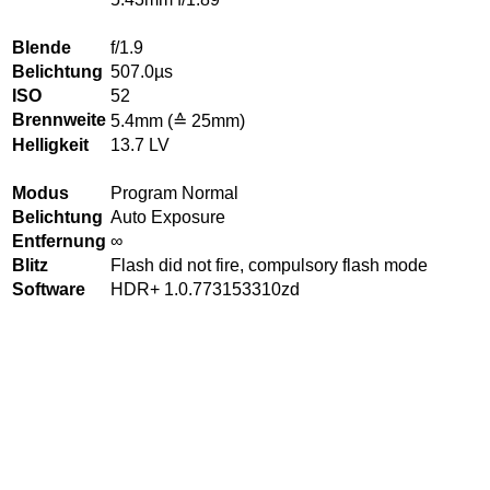
Blende
f/1.9
Belichtung
507.0µs
ISO
52
Brennweite
5.4mm (≙ 25mm)
Helligkeit
13.7 LV
Modus
Program Normal
Belichtung
Auto Exposure
Entfernung
∞
Blitz
Flash did not fire, compulsory flash mode
Software
HDR+ 1.0.773153310zd