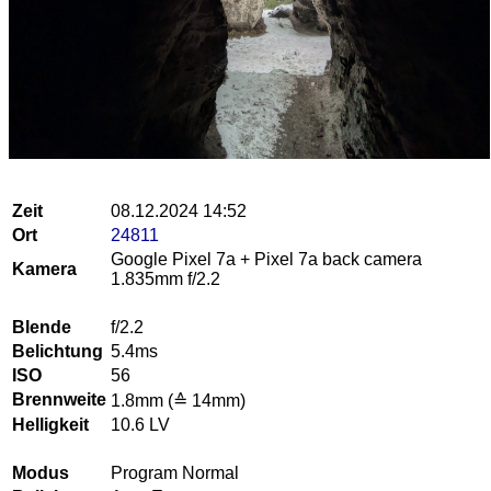
Zeit
08.12.2024 14:52
Ort
24811
Google Pixel 7a + Pixel 7a back camera
Kamera
1.835mm f/2.2
Blende
f/2.2
Belichtung
5.4ms
ISO
56
Brennweite
1.8mm (≙ 14mm)
Helligkeit
10.6 LV
Modus
Program Normal